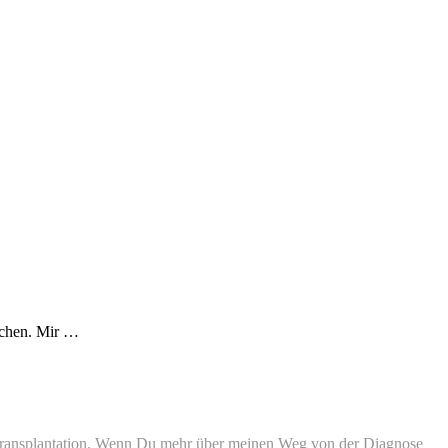
achen. Mir …
transplantation. Wenn Du mehr über meinen Weg von der Diagnose